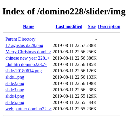
Index of /domino228/slider/img
Name
Last modified
Size
Description
Parent Directory
-
17 agustus d228.png
2019-08-11 22:57
238K
Merry Christmas domi..>
2019-08-11 22:56
256K
chinese new year 228..>
2019-08-11 22:56
386K
idul fitri domino228..>
2019-08-11 22:56
185K
slide-20180614.png
2019-08-11 22:56
126K
slide1.png
2019-08-11 22:56
133K
slide2.png
2019-08-11 22:56
198K
slide3.png
2019-08-11 22:56
38K
slide4.png
2019-08-11 22:55
129K
slide5.png
2019-08-11 22:55
44K
web partner domino22..>
2019-08-11 22:55
236K