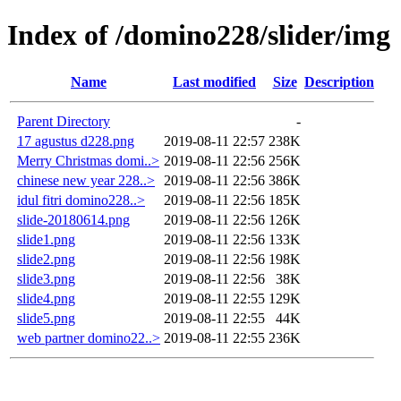
Index of /domino228/slider/img
Name
Last modified
Size
Description
Parent Directory
-
17 agustus d228.png
2019-08-11 22:57
238K
Merry Christmas domi..>
2019-08-11 22:56
256K
chinese new year 228..>
2019-08-11 22:56
386K
idul fitri domino228..>
2019-08-11 22:56
185K
slide-20180614.png
2019-08-11 22:56
126K
slide1.png
2019-08-11 22:56
133K
slide2.png
2019-08-11 22:56
198K
slide3.png
2019-08-11 22:56
38K
slide4.png
2019-08-11 22:55
129K
slide5.png
2019-08-11 22:55
44K
web partner domino22..>
2019-08-11 22:55
236K